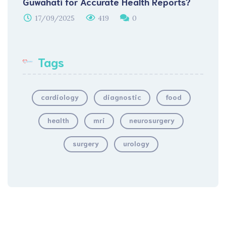
Guwahati for Accurate Health Reports?
17/09/2025
419
0
Tags
cardiology
diagnostic
food
health
mri
neurosurgery
surgery
urology