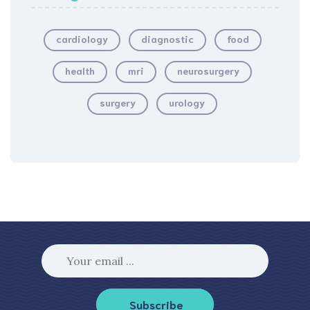
cardiology
diagnostic
food
health
mri
neurosurgery
surgery
urology
Subscribe